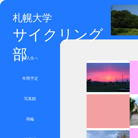
札幌大学
サイクリング
部
新入生へ
年間予定
写真館
両輪