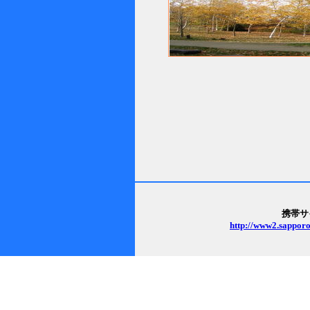
携帯サ
http://www2.sapporo-